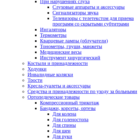
При нарушениях слуха
Слуховые аппараты и аксессуары
Сигнализаторы звука
Телевизоры с телетекстом для приема
программ со скрытыми субтитрами
Ингаляторы
Термометры
Кварцевые лампы (облучатели)
Тонометры, груши, манжеты
Медицинские весы
Инструмент хирургический
Костыли и принадлежности
Ходунки
Инвалидные коляски
Трости
Кресла-туалеты и аксессуары
Средства и принадлежности по уходу за больными
Ортопедические товары
Компрессионный трикотаж
Бандажи, корсеты, ортезы
Для колена
Для голеностопа
Для спины
Для шеи
Для руки