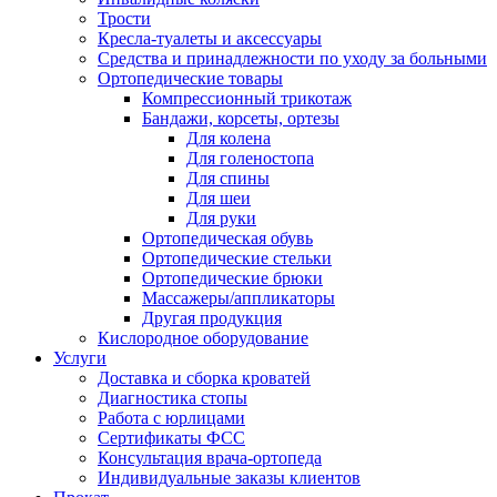
Трости
Кресла-туалеты и аксессуары
Средства и принадлежности по уходу за больными
Ортопедические товары
Компрессионный трикотаж
Бандажи, корсеты, ортезы
Для колена
Для голеностопа
Для спины
Для шеи
Для руки
Ортопедическая обувь
Ортопедические стельки
Ортопедические брюки
Массажеры/аппликаторы
Другая продукция
Кислородное оборудование
Услуги
Доставка и сборка кроватей
Диагностика стопы
Работа с юрлицами
Сертификаты ФСС
Консультация врача-ортопеда
Индивидуальные заказы клиентов