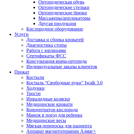
Ортопедическая обувь
Ортопедические стельки
Ортопедические брюки
Массажеры/аппликаторы
Другая продукция
Кислородное оборудование
Услуги
Доставка и сборка кроватей
Диагностика стопы
Работа с юрлицами
Сертификаты ФСС
Консультация врача-ортопеда
Индивидуальные заказы клиентов
Прокат
Костыли
Костыль “Свободные руки” Iwalk 3.0
Ходунки
Трости
Инвалидные коляски
Медицинские кровати
Концентратор кислорода
Манеж в поезд для ребенка
Медицинские весы
Мягкая переноска для пациента
Аппарат магнитотерапии Алмаг+