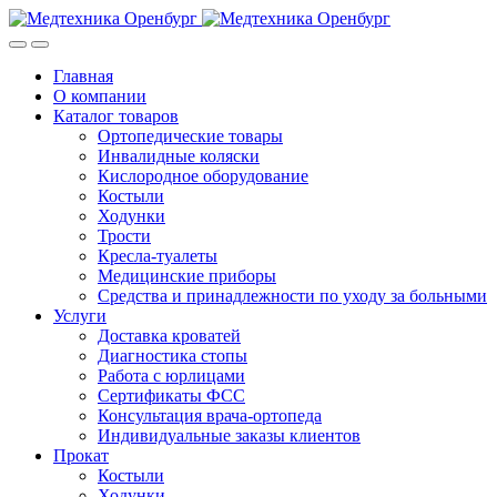
Skip
Skip
to
to
navigation
content
Главная
О компании
Каталог товаров
Ортопедические товары
Инвалидные коляски
Кислородное оборудование
Костыли
Ходунки
Трости
Кресла-туалеты
Медицинские приборы
Средства и принадлежности по уходу за больными
Услуги
Доставка кроватей
Диагностика стопы
Работа с юрлицами
Сертификаты ФСС
Консультация врача-ортопеда
Индивидуальные заказы клиентов
Прокат
Костыли
Ходунки