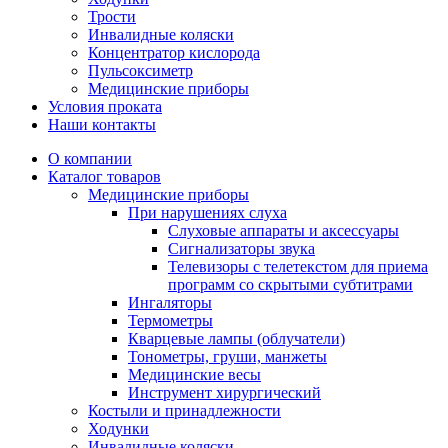
Трости
Инвалидные коляски
Концентратор кислорода
Пульсоксиметр
Медицинские приборы
Условия проката
Наши контакты
О компании
Каталог товаров
Медицинские приборы
При нарушениях слуха
Слуховые аппараты и аксессуары
Сигнализаторы звука
Телевизоры с телетекстом для приема
программ со скрытыми субтитрами
Ингаляторы
Термометры
Кварцевые лампы (облучатели)
Тонометры, груши, манжеты
Медицинские весы
Инструмент хирургический
Костыли и принадлежности
Ходунки
Инвалидные коляски