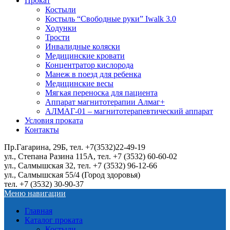
Прокат
Костыли
Костыль “Свободные руки” Iwalk 3.0
Ходунки
Трости
Инвалидные коляски
Медицинские кровати
Концентратор кислорода
Манеж в поезд для ребенка
Медицинские весы
Мягкая переноска для пациента
Аппарат магнитотерапии Алмаг+
АЛМАГ-01 – магнитотерапевтический аппарат
Условия проката
Контакты
Пр.Гагарина, 29Б, тел. +7(3532)22-49-19
ул., Степана Разина 115А, тел. +7 (3532) 60-60-02
ул., Салмышская 32, тел. +7 (3532) 96-12-66
ул., Салмышская 55/4 (Город здоровья)
тел. +7 (3532) 30-90-37
Меню навигации
Главная
Каталог проката
Костыли