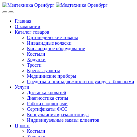
Skip
Skip
to
to
navigation
content
Главная
О компании
Каталог товаров
Ортопедические товары
Инвалидные коляски
Кислородное оборудование
Костыли
Ходунки
Трости
Кресла-туалеты
Медицинские приборы
Средства и принадлежности по уходу за больными
Услуги
Доставка кроватей
Диагностика стопы
Работа с юрлицами
Сертификаты ФСС
Консультация врача-ортопеда
Индивидуальные заказы клиентов
Прокат
Костыли
Ходунки