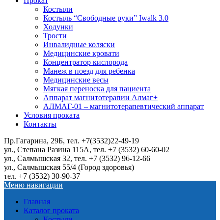
Прокат
Костыли
Костыль “Свободные руки” Iwalk 3.0
Ходунки
Трости
Инвалидные коляски
Медицинские кровати
Концентратор кислорода
Манеж в поезд для ребенка
Медицинские весы
Мягкая переноска для пациента
Аппарат магнитотерапии Алмаг+
АЛМАГ-01 – магнитотерапевтический аппарат
Условия проката
Контакты
Пр.Гагарина, 29Б, тел. +7(3532)22-49-19
ул., Степана Разина 115А, тел. +7 (3532) 60-60-02
ул., Салмышская 32, тел. +7 (3532) 96-12-66
ул., Салмышская 55/4 (Город здоровья)
тел. +7 (3532) 30-90-37
Меню навигации
Главная
Каталог проката
Костыли