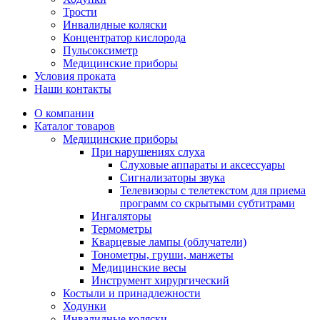
Трости
Инвалидные коляски
Концентратор кислорода
Пульсоксиметр
Медицинские приборы
Условия проката
Наши контакты
О компании
Каталог товаров
Медицинские приборы
При нарушениях слуха
Слуховые аппараты и аксессуары
Сигнализаторы звука
Телевизоры с телетекстом для приема
программ со скрытыми субтитрами
Ингаляторы
Термометры
Кварцевые лампы (облучатели)
Тонометры, груши, манжеты
Медицинские весы
Инструмент хирургический
Костыли и принадлежности
Ходунки
Инвалидные коляски