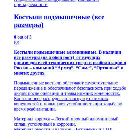
принадлежности
Костыли подмышечные (все
размеры)
0
out of 5
(0)
Костыли подмышечные алюминиевые. В наличии
все размеры (на любой рост) от ведущих
производителей технических средств реабилитации в
России – компаний “Армед”, “Симс”, “Ортоника” и
многих других.
Подмышечные костыли облегчают самостоятельное
передвижение и обеспечивают безопасность при ходьбе
людям после операций и травм нижних конечностях.
Костыли перераспределяют нагрузку с нижних
конечностей и повышают устойчивость при ходьбе во
время реабилитации.
Материал корпуса – Легкий прочный алюминиевый
сплав, устойчивый к коррозии.
Материал рукояти и валиков – Вспененный ПВХ,