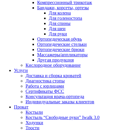
Компрессионный трикотаж
Бандажи, корсеты, ортезы
Для колена
Для голеностопа
Для спины
Для шеи
Для руки
Ортопедическая обувь
Ортопедические стельки
Ортопедические брюки
Массажеры/аппликаторы
Другая продукция
Кислородное оборудование
Услуги
Доставка и сборка кроватей
Диагностика стопы
Работа с юрлицами
Сертификаты ФСС
Консультация врача-ортопеда
Индивидуальные заказы клиентов
Прокат
Костыли
Костыль “Свободные руки” Iwalk 3.0
Ходунки
Трости