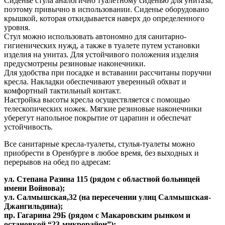
Сиденье стула аналогично туалетному сиденью для унитаза,
поэтому привычно в использовании. Сиденье оборудовано
крышкой, которая откидывается наверх до определенного
уровня.
Стул можно использовать автономно для санитарно-
гигиенических нужд, а также в туалете путем установки
изделия на унитаз. Для устойчивого положения изделия
предусмотрены резиновые наконечники.
Для удобства при посадке и вставании рассчитаны поручни
кресла. Накладки обеспечивают уверенный обхват и
комфортный тактильный контакт.
Настройка высоты кресла осуществляется с помощью
телескопических ножек. Мягкие резиновые наконечники
уберегут напольное покрытие от царапин и обеспечат
устойчивость.
Все санитарные кресла-туалеты, стулья-туалеты можно
приобрести в Оренбурге в любое время, без выходных и
перерывов на обед по адресам:
ул. Степaна Pазина 115 (рядом с областной больницей
имени Войнова);
ул. Салмышcкaя,32 (на пересечении улиц Салмышская-
Джангильдина);
пр. Гагаринa 29Б (рядом с Макаровским рынком и
остановкой “23-микрорайон”);