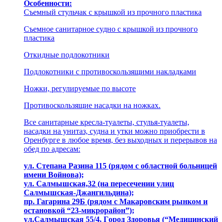
Особенности:
Съемный стульчак с крышкой из прочного пластика
Съемное санитарное судно с крышкой из прочного
пластика
Откидные подлокотники
Подлокотники с противоскользящими накладками
Ножки, регулируемые по высоте
Противоскользящие насадки на ножках.
Все санитарные кресла-туалеты, стулья-туалеты,
насадки на унитаз, судна и утки можно приобрести в
Оренбурге в любое время, без выходных и перерывов на
обед по адресам:
ул. Степaна Pазина 115 (рядом с областной больницей
имени Войнова);
ул. Салмышcкaя,32 (на пересечении улиц
Салмышская-Джангильдина);
пр. Гагаринa 29Б (рядом с Макаровским рынком и
остановкой “23-микрорайон”);
ул.Салмышскaя 55/4, Гoрoд Здopoвья (“Медицинский