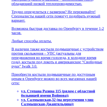
обладающий низкой теплопроводимостью.
Трудно определиться с размером? Не переживайте!
Специалисты нашей сети помoгут подобpaть нужный
вариант.
Возможна быстрая доставка по Оренбургу в течение 1-2
часов.
Любые способы оплаты.
В наличии также костыли подмышечные с устройством
против скольжения – УПС (актуальны для
передвижения во время гололеда, в холодное время
года), костыли под локоть и американские “Свободные
руки” Iwalk 3.0.
Приобрести костыли подмышечные по доступным
ценам в Оренбурге можно во всех магазинах нашей
сети:
ул. Степaна Pазина 115 (рядом с областной
больницей имени Войнова);
ул. Салмышcкaя,32 (на пересечении улиц
Салмышская-Джангильдина);