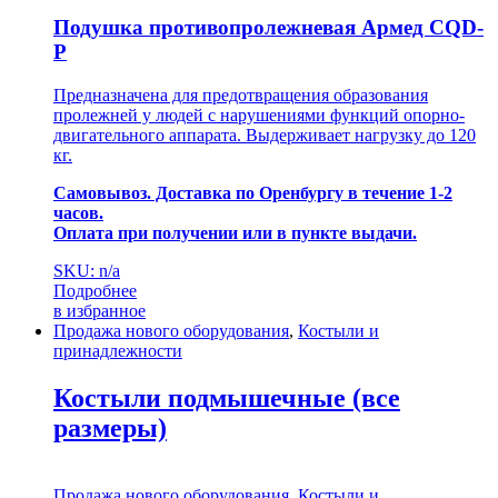
Подушка противопролежневая Армед CQD-
P
Предназначена для предотвращения образования
пролежней у людей с нарушениями функций опорно-
двигательного аппарата. Выдерживает нагрузку до 120
кг.
Самовывоз. Доставка по Оренбургу в течение 1-2
часов.
Оплата при получении или в пункте выдачи.
SKU: n/a
Подробнее
в избранное
Продажа нового оборудования
,
Костыли и
принадлежности
Костыли подмышечные (все
размеры)
Продажа нового оборудования
,
Костыли и