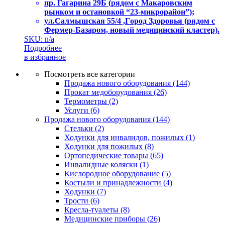
пр. Гагаринa 29Б (рядом с Макаровским
рынком и остановкой “23-микрорайон”);
ул.Салмышскaя 55/4 ,Гoрoд Здopoвья (рядом с
Фермер-Базаром, новый медицинский кластер).
SKU: n/a
Подробнее
в избранное
Посмотреть все категории
Продажа нового оборудования
(144)
Прокат медоборудования
(26)
Термометры
(2)
Услуги
(6)
Продажа нового оборудования
(144)
Стельки
(2)
Ходунки для инвалидов, пожилых
(1)
Ходунки для пожилых
(8)
Ортопедические товары
(65)
Инвалидные коляски
(1)
Кислородное оборудование
(5)
Костыли и принадлежности
(4)
Ходунки
(7)
Трости
(6)
Кресла-туалеты
(8)
Медицинские приборы
(26)