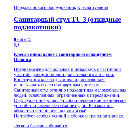
Продажа нового оборудования
,
Кресла-туалеты
Санитарный стул TU 3 (откидные
подлокотники)
0
out of 5
(0)
Кресло инвалидное с санитарным оснащением
Ortonica
Предназначено для больных и инвалидов с частичной
утратой функций опорно-двигательного аппарата.
Конструкция кресла для инвалидов позволяет
использовать его со стандартным унитазом.
Санитарный стул отлично подходит для маломобильных
людей, ослабленных, ограниченных в передвижении.
Стул-туалет представляет собой переносное техническое
устройство, имеющее съёмное судно. Его можно с
лёгкостью установить над унитазом!
Не требует особых усилий в сборке и транспортировке.
Легко и быстро собирается.