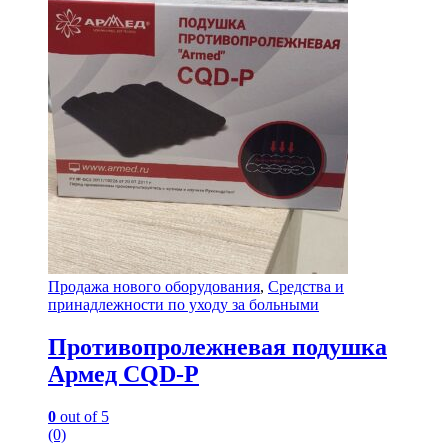
Продажа нового оборудования
,
Средства и
принадлежности по уходу за больными
Противопролежневая подушка
Армед CQD-P
0
out of 5
(0)