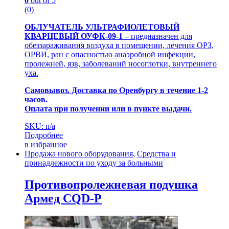
0
out of 5
(0)
ОБЛУЧАТЕЛЬ УЛЬТРАФИОЛЕТОВЫЙ
КВАРЦЕВЫЙ ОУФК-09-1 –
предназначен для
обеззараживания воздуха в помещении, лечения ОРЗ,
ОРВИ, ран с опасностью анаэробной инфекции,
пролежней, язв, заболеваний носоглотки, внутреннего
уха.
Самовывоз. Доставка по Оренбургу в течение 1-2
часов.
Оплата при получении или в пункте выдачи.
SKU: n/a
Подробнее
в избранное
Продажа нового оборудования
,
Средства и
принадлежности по уходу за больными
Противопролежневая подушка
Армед CQD-P