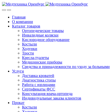
Skip
Skip
to
to
navigation
content
Главная
О компании
Каталог товаров
Ортопедические товары
Инвалидные коляски
Кислородное оборудование
Костыли
Ходунки
Трости
Кресла-туалеты
Медицинские приборы
Средства и принадлежности по уходу за больными
Услуги
Доставка кроватей
Диагностика стопы
Работа с юрлицами
Сертификаты ФСС
Консультация врача-ортопеда
Индивидуальные заказы клиентов
Прокат
Костыли
Ходунки