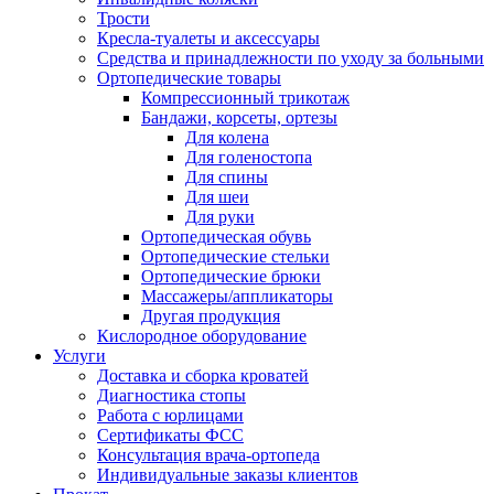
Трости
Кресла-туалеты и аксессуары
Средства и принадлежности по уходу за больными
Ортопедические товары
Компрессионный трикотаж
Бандажи, корсеты, ортезы
Для колена
Для голеностопа
Для спины
Для шеи
Для руки
Ортопедическая обувь
Ортопедические стельки
Ортопедические брюки
Массажеры/аппликаторы
Другая продукция
Кислородное оборудование
Услуги
Доставка и сборка кроватей
Диагностика стопы
Работа с юрлицами
Сертификаты ФСС
Консультация врача-ортопеда
Индивидуальные заказы клиентов