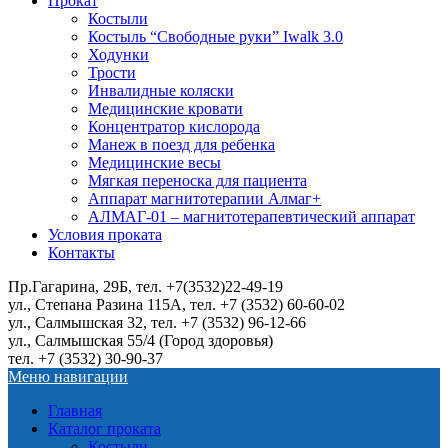
Прокат
Костыли
Костыль “Свободные руки” Iwalk 3.0
Ходунки
Трости
Инвалидные коляски
Медицинские кровати
Концентратор кислорода
Манеж в поезд для ребенка
Медицинские весы
Мягкая переноска для пациента
Аппарат магнитотерапии Алмаг+
АЛМАГ-01 – магнитотерапевтический аппарат
Условия проката
Контакты
Пр.Гагарина, 29Б, тел. +7(3532)22-49-19
ул., Степана Разина 115А, тел. +7 (3532) 60-60-02
ул., Салмышская 32, тел. +7 (3532) 96-12-66
ул., Салмышская 55/4 (Город здоровья)
тел. +7 (3532) 30-90-37
Меню навигации
Главная
Каталог проката
Костыли