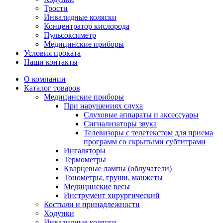
Трости
Инвалидные коляски
Концентратор кислорода
Пульсоксиметр
Медицинские приборы
Условия проката
Наши контакты
О компании
Каталог товаров
Медицинские приборы
При нарушениях слуха
Слуховые аппараты и аксессуары
Сигнализаторы звука
Телевизоры с телетекстом для приема
программ со скрытыми субтитрами
Ингаляторы
Термометры
Кварцевые лампы (облучатели)
Тонометры, груши, манжеты
Медицинские весы
Инструмент хирургический
Костыли и принадлежности
Ходунки
Инвалидные коляски