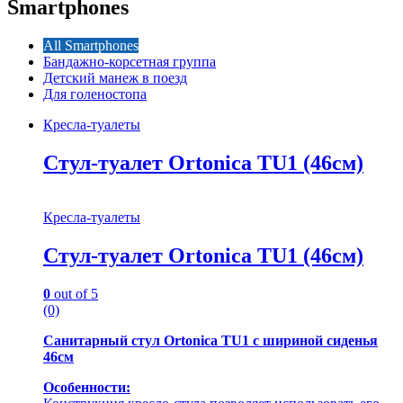
Smartphones
All Smartphones
Бандажно-корсетная группа
Детский манеж в поезд
Для голеностопа
Кресла-туалеты
Стул-туалет Ortonica TU1 (46см)
Кресла-туалеты
Стул-туалет Ortonica TU1 (46см)
0
out of 5
(0)
Санитарный стул Ortonica TU1 с шириной сиденья
46см
Особенности: