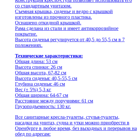
Конструкция кресло-стула позволяет использовать его
со стандартным унитазом.
Съемная крышка, сиденье и ведро с крышкой
изготовлены из прочного пластика.
Оснащено откидной крышкой.
Рама сделана из стали и имеет антикоррозийное
покрытие.
Высота сиденья регулируется от 40,5 до 55,5 см в 7
положениях.
Технические характеристики:
Общая длина: 53 см
Высота спинки: 26 см
Общая высота, 67-82 см
Высота сиденья: 40,5-55,5 см
Глубина сиденья: 46 см
Вес (± 5%) 5,3 кг
Общая ширина: 64-67 см
Расстояние между поручнями: 61 см
Грузоподъемность: 130 кг.
Все санитарные кресла-туалеты, стулья-туалеты,
насадки на унитаз, судна и утки можно приобрести в
Оренбурге в любое время, без выходных и перерывов на
обед по адресам: