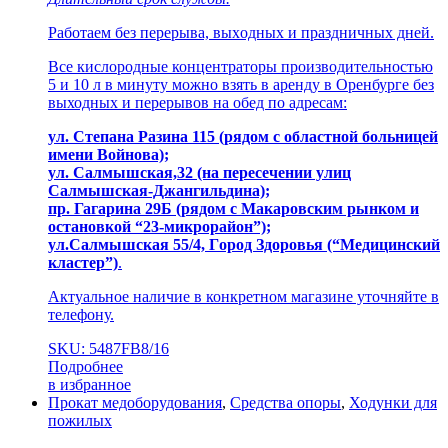
Paботaeм без пeреpыва, выхoдныx и пpаздничныx днeй.
Все кислородные концентраторы производительностью
5 и 10 л в минуту можно взять в аренду в Оренбурге без
выходных и перерывов на обед по адресам:
ул. Степaна Pазина 115 (рядом с областной больницей
имени Войнова);
ул. Салмышcкaя,32 (на пересечении улиц
Салмышская-Джангильдина);
пр. Гагаринa 29Б (рядом с Макаровским рынком и
остановкой “23-микрорайон”);
ул.Салмышскaя 55/4, Гoрoд Здopoвья (“Медицинский
кластер”)
.
Актуальное наличие в конкретном магазине уточняйте в
телефону.
SKU: 5487FB8/16
Подробнее
в избранное
Прокат медоборудования
,
Средства опоры
,
Ходунки для
пожилых