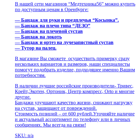
В нашей сети магазинов “Медтехника56” можно купить
по доступным ценам в Оренбурге:
— Бандаж для руки и предплечья “Косынка”.
— Бандаж на плечо типа “ДЕЗО”
— Бандаж на плечевой сустав
— Бандаж на локоть
— Бандаж и ортез на лучезапястный сустав
— Тутор на палец.
В магазине Вы сможете осуществить примерку сразу
нескольких вариантов и размеров, наши специалисты
помогут подобрать изделие, подходящее именно Вашим
потребностям.
В наличии лучшие российские производители- Тривес,
Крейт,Экотен, Ортоник, Центр компресс, Оrtо и многие
другие.
Бандажи улучшают качество жизни, снижают нагрузку
на сустав, защищают от повреждений.
Стоимость позиций – от 600 рублей.Уточняйте наличие
и актуальный ассортимент по телефону или в личных
сообщениях. Мы всегда на связи!
SKU: n/a