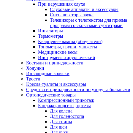
При нарушениях слуха
Слуховые аппараты и аксессуары
Сигнализаторы звука
Телевизоры с телетекстом для приема
программ со скрытыми субтитрами
Ингаляторы
Термометры
Кварцевые лампы (облучатели)
Тонометры, груши, манжеты
Медицинские весы
Инструмент хирургический
Костыли и принадлежности
Ходунки
Инвалидные коляски
Трости
Кресла-туалеты и аксессуары
Средства и принадлежности по уходу за больными
Ортопедические товары
Компрессионный трикотаж
Бандажи, корсеты, ортезы
Для колена
Для голеностопа
Для спины
Для шеи
Для руки