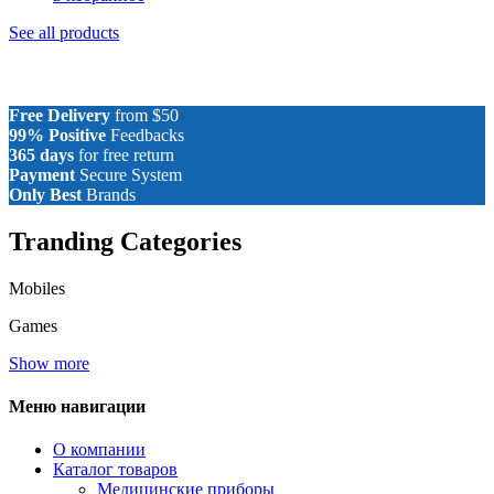
See all products
Free Delivery
from $50
99% Positive
Feedbacks
365 days
for free return
Payment
Secure System
Only Best
Brands
Tranding Categories
Mobiles
Games
Show more
Меню навигации
О компании
Каталог товаров
Медицинские приборы