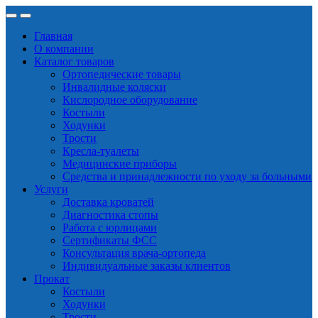
Skip
Skip
to
to
Главная
navigation
content
О компании
Каталог товаров
Ортопедические товары
Инвалидные коляски
Кислородное оборудование
Костыли
Ходунки
Трости
Кресла-туалеты
Медицинские приборы
Средства и принадлежности по уходу за больными
Услуги
Доставка кроватей
Диагностика стопы
Работа с юрлицами
Сертификаты ФСС
Консультация врача-ортопеда
Индивидуальные заказы клиентов
Прокат
Костыли
Ходунки
Трости