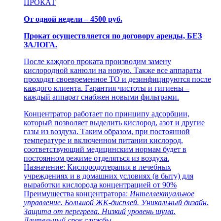
ПРОКАТ
От одной недели – 4500 руб.
Прокат осуществляется по договору аренды, БЕЗ
ЗАЛОГА.
После каждого проката производим замену
кислородной канюли на новую. Также все аппараты
проходят своевременное ТО и дезинфицируются после
каждого клиента. Гарантия чистоты и гигиены –
каждый аппарат снабжен новыми фильтрами.
Концентратор работает по принципу адсорбции,
который позволяет выделить кислород, азот и другие
газы из воздуха. Таким образом, при постоянной
температуре и включенном питании кислород,
соответствующий медицинским нормам будет в
постоянном режиме отделяться из воздуха.
Назначение: Кислородотерапия в лечебных
учреждениях и в домашних условиях (в быту) для
выработки кислорода концентрацией от 90%
Преимущества концентратора:
Интеллектуальное
управление. Большой ЖК-дисплей. Уникальный дизайн.
Защита от перегрева. Низкий уровень шума.
Длительный срок службы.