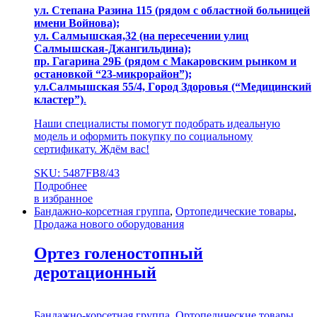
ул. Степaна Pазина 115 (рядом с областной больницей
имени Войнова);
ул. Салмышcкaя,32 (на пересечении улиц
Салмышская-Джангильдина);
пр. Гагаринa 29Б (рядом с Макаровским рынком и
остановкой “23-микрорайон”);
ул.Салмышскaя 55/4, Гoрoд Здopoвья (“Медицинский
кластер”)
.
Наши специалисты помогут подобрать идеальную
модель и оформить покупку по социальному
сертификату. Ждём вас!
SKU: 5487FB8/43
Подробнее
в избранное
Бандажно-корсетная группа
,
Ортопедические товары
,
Продажа нового оборудования
Ортез голеностопный
деротационный
Бандажно-корсетная группа
,
Ортопедические товары
,