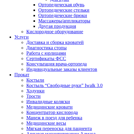
Ортопедическая обувь
Ортопедические стельки
Ортопедические брюки
Массажеры/аппликаторы
Другая продукция
Кислородное оборудование
Услуги
Доставка и сборка кроватей
Диагностика стопы
Работа с юрлицами
Сертификаты ФСС
Консультация врача-ортопеда
Индивидуальные заказы клиентов
Прокат
Костыли
Костыль “Свободные руки” Iwalk 3.0
Ходунки
Трости
Инвалидные коляски
Медицинские кровати
Концентратор кислорода
Манеж в поезд для ребенка
Медицинские весы
Мягкая переноска для пациента
Аппарат магнитотерапии Алмаг+