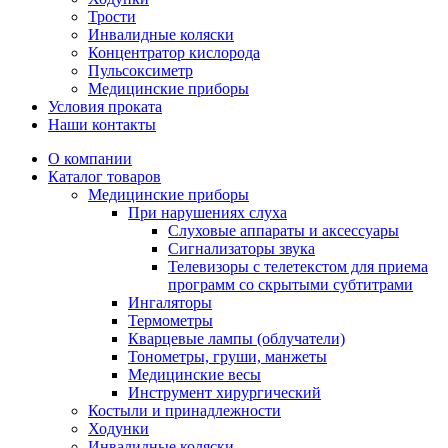
Трости
Инвалидные коляски
Концентратор кислорода
Пульсоксиметр
Медицинские приборы
Условия проката
Наши контакты
О компании
Каталог товаров
Медицинские приборы
При нарушениях слуха
Слуховые аппараты и аксессуары
Сигнализаторы звука
Телевизоры с телетекстом для приема
программ со скрытыми субтитрами
Ингаляторы
Термометры
Кварцевые лампы (облучатели)
Тонометры, груши, манжеты
Медицинские весы
Инструмент хирургический
Костыли и принадлежности
Ходунки
Инвалидные коляски