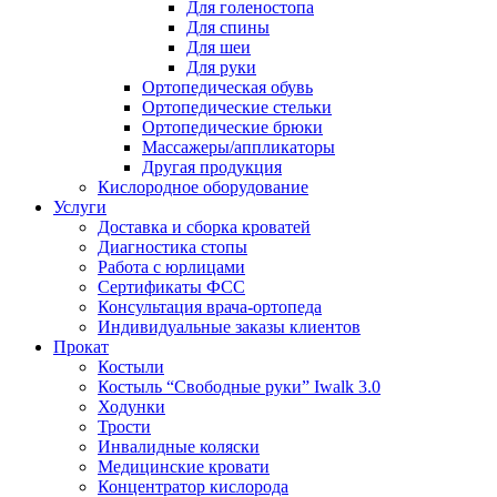
Для голеностопа
Для спины
Для шеи
Для руки
Ортопедическая обувь
Ортопедические стельки
Ортопедические брюки
Массажеры/аппликаторы
Другая продукция
Кислородное оборудование
Услуги
Доставка и сборка кроватей
Диагностика стопы
Работа с юрлицами
Сертификаты ФСС
Консультация врача-ортопеда
Индивидуальные заказы клиентов
Прокат
Костыли
Костыль “Свободные руки” Iwalk 3.0
Ходунки
Трости
Инвалидные коляски
Медицинские кровати
Концентратор кислорода