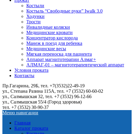
Прокат
Костыли
Костыль “Свободные руки” Iwalk 3.0
Ходунки
Трости
Инвалидные коляски
Медицинские кровати
Концентратор кислорода
Манеж в поезд для ребенка
Медицинские весы
Мягкая переноска для пациента
Аппарат магнитотерапии Алмаг+
АЛМАГ-01 – магнитотерапевтический аппарат
Условия проката
Контакты
Пр.Гагарина, 29Б, тел. +7(3532)22-49-19
ул., Степана Разина 115А, тел. +7 (3532) 60-60-02
ул., Салмышская 32, тел. +7 (3532) 96-12-66
ул., Салмышская 55/4 (Город здоровья)
тел. +7 (3532) 30-90-37
Меню навигации
Главная
Каталог проката
Костыли