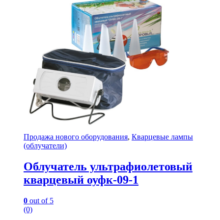
Продажа нового оборудования
,
Кварцевые лампы
(облучатели)
Облучатель ультрафиолетовый
кварцевый оуфк-09-1
0
out of 5
(0)