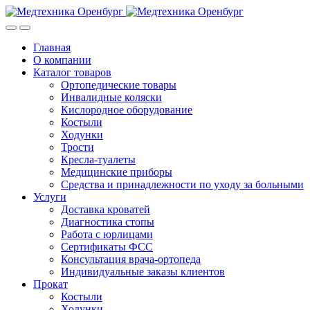
Skip
Skip
to
to
navigation
content
Главная
О компании
Каталог товаров
Ортопедические товары
Инвалидные коляски
Кислородное оборудование
Костыли
Ходунки
Трости
Кресла-туалеты
Медицинские приборы
Средства и принадлежности по уходу за больными
Услуги
Доставка кроватей
Диагностика стопы
Работа с юрлицами
Сертификаты ФСС
Консультация врача-ортопеда
Индивидуальные заказы клиентов
Прокат
Костыли
Ходунки