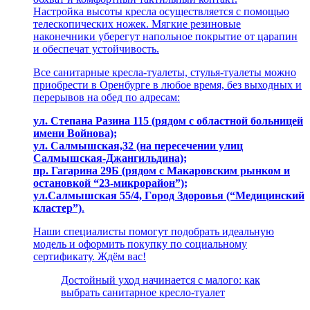
Настройка высоты кресла осуществляется с помощью
телескопических ножек. Мягкие резиновые
наконечники уберегут напольное покрытие от царапин
и обеспечат устойчивость.
Все санитарные кресла-туалеты, стулья-туалеты можно
приобрести в Оренбурге в любое время, без выходных и
перерывов на обед по адресам:
ул. Степaна Pазина 115 (рядом с областной больницей
имени Войнова);
ул. Салмышcкaя,32 (на пересечении улиц
Салмышская-Джангильдина);
пр. Гагаринa 29Б (рядом с Макаровским рынком и
остановкой “23-микрорайон”);
ул.Салмышскaя 55/4, Гoрoд Здopoвья (“Медицинский
кластер”)
.
Наши специалисты помогут подобрать идеальную
модель и оформить покупку по социальному
сертификату. Ждём вас!
Достойный уход начинается с малого: как
выбрать санитарное кресло-туалет