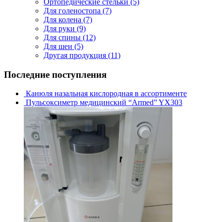
Ортопедические стельки
(5)
Для голеностопа
(7)
Для колена
(7)
Для руки
(9)
Для спины
(12)
Для шеи
(5)
Другая продукция
(11)
Последние поступления
Канюля назальная кислородная в ассортименте
Пульсоксиметр медицинский “Armed” YX303