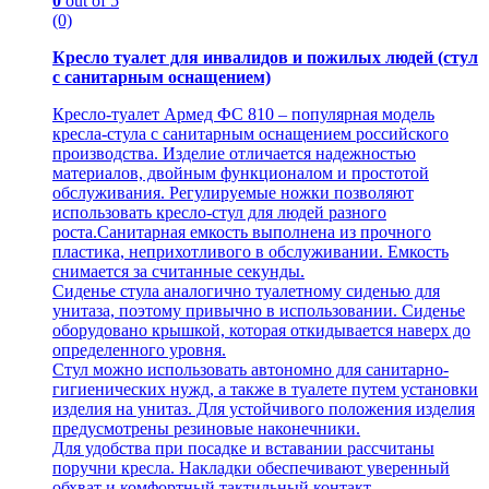
0
out of 5
(0)
Кресло туалет для инвалидов и пожилых людей (стул
с санитарным оснащением)
Кресло-туалет Армед ФС 810 – популярная модель
кресла-стула с санитарным оснащением российского
производства. Изделие отличается надежностью
материалов, двойным функционалом и простотой
обслуживания. Регулируемые ножки позволяют
использовать кресло-стул для людей разного
роста.Санитарная емкость выполнена из прочного
пластика, неприхотливого в обслуживании. Емкость
снимается за считанные секунды.
Сиденье стула аналогично туалетному сиденью для
унитаза, поэтому привычно в использовании. Сиденье
оборудовано крышкой, которая откидывается наверх до
определенного уровня.
Стул можно использовать автономно для санитарно-
гигиенических нужд, а также в туалете путем установки
изделия на унитаз. Для устойчивого положения изделия
предусмотрены резиновые наконечники.
Для удобства при посадке и вставании рассчитаны
поручни кресла. Накладки обеспечивают уверенный
обхват и комфортный тактильный контакт.