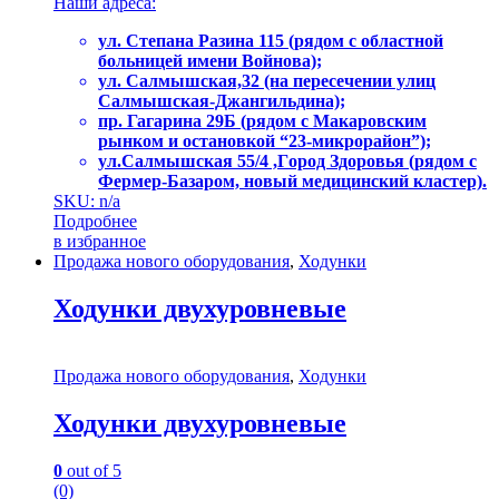
Наши адреса:
ул. Степaна Pазина 115 (рядом с областной
больницей имени Войнова);
ул. Салмышcкaя,32 (на пересечении улиц
Салмышская-Джангильдина);
пр. Гагаринa 29Б (рядом с Макаровским
рынком и остановкой “23-микрорайон”);
ул.Салмышскaя 55/4 ,Гoрoд Здopoвья (рядом с
Фермер-Базаром, новый медицинский кластер).
SKU: n/a
Подробнее
в избранное
Продажа нового оборудования
,
Ходунки
Ходунки двухуровневые
Продажа нового оборудования
,
Ходунки
Ходунки двухуровневые
0
out of 5
(0)