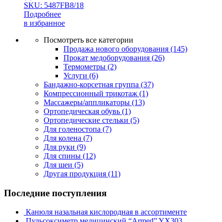
SKU: 5487FB8/18
Подробнее
в избранное
Посмотреть все категории
Продажа нового оборудования
(145)
Прокат медоборудования
(26)
Термометры
(2)
Услуги
(6)
Бандажно-корсетная группа
(37)
Компрессионный трикотаж
(1)
Массажеры/аппликаторы
(13)
Ортопедическая обувь
(1)
Ортопедические стельки
(5)
Для голеностопа
(7)
Для колена
(7)
Для руки
(9)
Для спины
(12)
Для шеи
(5)
Другая продукция
(11)
Последние поступления
Канюля назальная кислородная в ассортименте
Пульсоксиметр медицинский “Armed” YX303