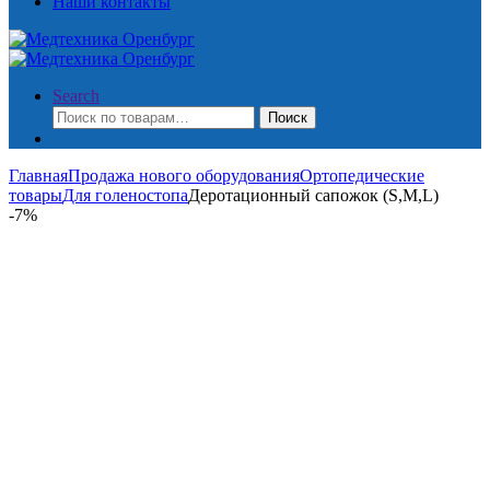
Наши контакты
Search
Искать:
Поиск
Главная
Продажа нового оборудования
Ортопедические
товары
Для голеностопа
Деротационный сапожок (S,М,L)
-
7%