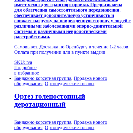
имеет чехол для транспортировки. Предназначена
для облегчения самостоятельного передвижения,
обеспечивает дополнительную устойчивость и
снижает нагрузку на поврежденную сторону у людей с
различными заболеваниями опорно-двигательной
системы и различными неврологическими
расстройствами.
Самовывоз. Доставка по Оренбургу в течение 1-2 часов.
Оплата при получении или в пункте выдачи.
SKU: n/a
Подробнее
в избранное
Бандажно-корсетная группа
,
Продажа нового
оборудования
,
Ортопедические товары
Ортез голеностопный
деротационный
Бандажно-корсетная группа
,
Продажа нового
оборудования
,
Ортопедические товары