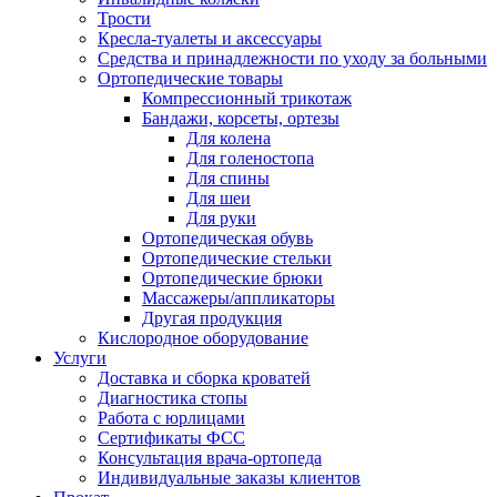
Трости
Кресла-туалеты и аксессуары
Средства и принадлежности по уходу за больными
Ортопедические товары
Компрессионный трикотаж
Бандажи, корсеты, ортезы
Для колена
Для голеностопа
Для спины
Для шеи
Для руки
Ортопедическая обувь
Ортопедические стельки
Ортопедические брюки
Массажеры/аппликаторы
Другая продукция
Кислородное оборудование
Услуги
Доставка и сборка кроватей
Диагностика стопы
Работа с юрлицами
Сертификаты ФСС
Консультация врача-ортопеда
Индивидуальные заказы клиентов