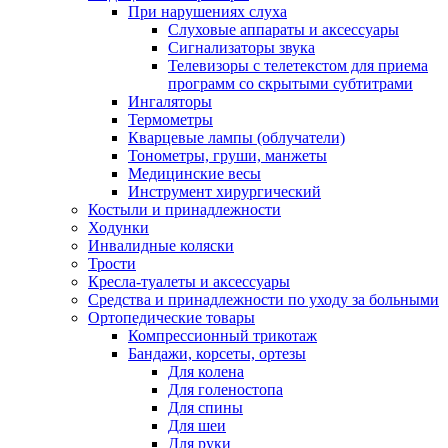
При нарушениях слуха
Слуховые аппараты и аксессуары
Сигнализаторы звука
Телевизоры с телетекстом для приема
программ со скрытыми субтитрами
Ингаляторы
Термометры
Кварцевые лампы (облучатели)
Тонометры, груши, манжеты
Медицинские весы
Инструмент хирургический
Костыли и принадлежности
Ходунки
Инвалидные коляски
Трости
Кресла-туалеты и аксессуары
Средства и принадлежности по уходу за больными
Ортопедические товары
Компрессионный трикотаж
Бандажи, корсеты, ортезы
Для колена
Для голеностопа
Для спины
Для шеи
Для руки