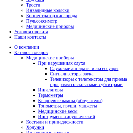
Трости
Инвалидные коляски
Концентратор кислорода
Пульсоксиметр
Медицинские приборы
Условия проката
Наши контакты
О компании
Каталог товаров
Медицинские приборы
При нарушениях слуха
Слуховые аппараты и аксессуары
Сигнализаторы звука
Телевизоры с телетекстом для приема
программ со скрытыми субтитрами
Ингаляторы
Термометры
Кварцевые лампы (облучатели)
Тонометры, груши, манжеты
Медицинские весы
Инструмент хирургический
Костыли и принадлежности
Ходунки
Инвалидные коляски