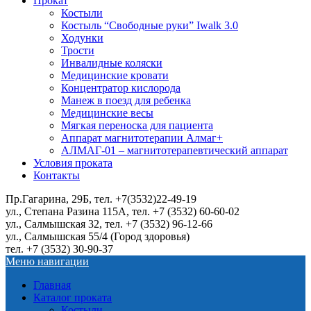
Прокат
Костыли
Костыль “Свободные руки” Iwalk 3.0
Ходунки
Трости
Инвалидные коляски
Медицинские кровати
Концентратор кислорода
Манеж в поезд для ребенка
Медицинские весы
Мягкая переноска для пациента
Аппарат магнитотерапии Алмаг+
АЛМАГ-01 – магнитотерапевтический аппарат
Условия проката
Контакты
Пр.Гагарина, 29Б, тел. +7(3532)22-49-19
ул., Степана Разина 115А, тел. +7 (3532) 60-60-02
ул., Салмышская 32, тел. +7 (3532) 96-12-66
ул., Салмышская 55/4 (Город здоровья)
тел. +7 (3532) 30-90-37
Меню навигации
Главная
Каталог проката
Костыли