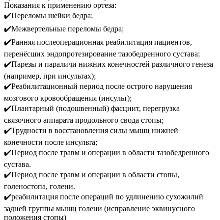
Показания к применению ортеза:
✔️Переломы шейки бедра;
✔️Межвертельные переломы бедра;
✔️Ранняя послеоперационная реабилитация пациентов,
перенёсших эндопротезирование тазобедренного сустава;
✔️Парезы и параличи нижних конечностей различного генеза
(например, при инсультах);
✔️Реабилитационный период после острого нарушения
мозгового кровообращения (инсульт);
✔️Плантарный (подошвенный) фасциит, перегрузка
связочного аппарата продольного свода стопы;
✔️Трудности в восстановления силы мышц нижней
конечности после инсульта;
✔️Период после травм и операции в области тазобедренного
сустава.
✔️Период после травм и операции в области стопы,
голеностопа, голени.
✔️реабилитация после операций по удлинению сухожилий
задней группы мышц голени (исправление эквинусного
положения стопы)