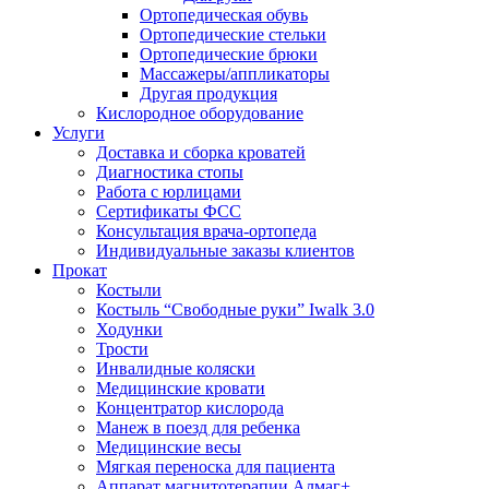
Ортопедическая обувь
Ортопедические стельки
Ортопедические брюки
Массажеры/аппликаторы
Другая продукция
Кислородное оборудование
Услуги
Доставка и сборка кроватей
Диагностика стопы
Работа с юрлицами
Сертификаты ФСС
Консультация врача-ортопеда
Индивидуальные заказы клиентов
Прокат
Костыли
Костыль “Свободные руки” Iwalk 3.0
Ходунки
Трости
Инвалидные коляски
Медицинские кровати
Концентратор кислорода
Манеж в поезд для ребенка
Медицинские весы
Мягкая переноска для пациента
Аппарат магнитотерапии Алмаг+