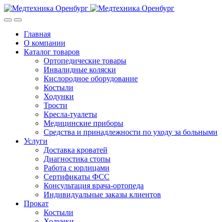
Skip
Skip
to
to
navigation
content
Главная
О компании
Каталог товаров
Ортопедические товары
Инвалидные коляски
Кислородное оборудование
Костыли
Ходунки
Трости
Кресла-туалеты
Медицинские приборы
Средства и принадлежности по уходу за больными
Услуги
Доставка кроватей
Диагностика стопы
Работа с юрлицами
Сертификаты ФСС
Консультация врача-ортопеда
Индивидуальные заказы клиентов
Прокат
Костыли
Ходунки